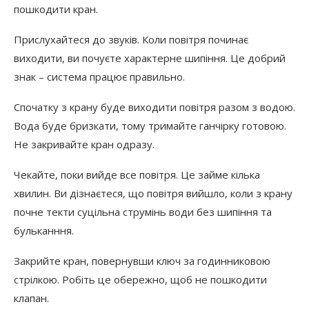
пошкодити кран.
Прислухайтеся до звуків. Коли повітря починає
виходити, ви почуєте характерне шипіння. Це добрий
знак – система працює правильно.
Спочатку з крану буде виходити повітря разом з водою.
Вода буде бризкати, тому тримайте ганчірку готовою.
Не закривайте кран одразу.
Чекайте, поки вийде все повітря. Це займе кілька
хвилин. Ви дізнаєтеся, що повітря вийшло, коли з крану
почне текти суцільна струмінь води без шипіння та
бульканння.
Закрийте кран, повернувши ключ за годинниковою
стрілкою. Робіть це обережно, щоб не пошкодити
клапан.