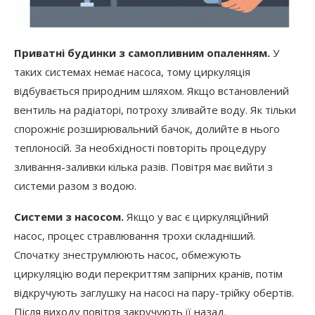
Приватні будинки з самопливним опаленням.
У
таких системах немає насоса, тому циркуляція
відбувається природним шляхом. Якщо встановлений
вентиль на радіаторі, потроху зливайте воду. Як тільки
спорожніє розширювальний бачок, долийте в нього
теплоносій. За необхідності повторіть процедуру
зливання-заливки кілька разів. Повітря має вийти з
системи разом з водою.
Системи з насосом.
Якщо у вас є циркуляційний
насос, процес стравлювання трохи складніший.
Спочатку знеструмлюють насос, обмежують
циркуляцію води перекриттям запірних кранів, потім
відкручують заглушку на насосі на пару-трійку обертів.
Після виходу повітря закручують її назад.