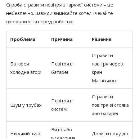
Спроба стравити повітря з гарячої системи – це
небезпечно. Завжди вимикайте котел і чекайте
охолодження перед роботою.
Проблема
Причина
Рішення
Стравити
Батарея
Повітря в
повітря через
холодна вгорі
батареї
кран
Маєвського
Стравити
Повітря в
Шум у трубах
повітря зі стояка
системі
або батареї
Витік або
Низький тиск
Долити воду до
видалення