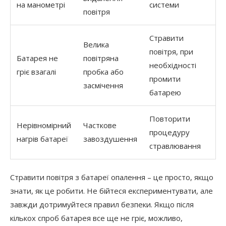
на манометрі
системи
повітря
Стравити
Велика
повітря, при
Батарея не
повітряна
необхідності
гріє взагалі
пробка або
промити
засмічення
батарею
Повторити
Нерівномірний
Часткове
процедуру
нагрів батареї
завоздушення
стравлювання
Стравити повітря з батареї опалення – це просто, якщо
знати, як це робити. Не бійтеся експериментувати, але
завжди дотримуйтеся правил безпеки. Якщо після
кількох спроб батарея все ще не гріє, можливо,