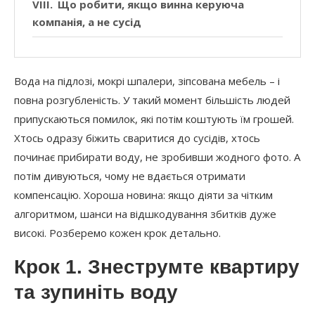
Що робити, якщо винна керуюча
компанія, а не сусід
Підсумок: головне, що треба
запам’ятати
Вода на підлозі, мокрі шпалери, зіпсована мебель – і
повна розгубленість. У такий момент більшість людей
припускаються помилок, які потім коштують їм грошей.
Хтось одразу біжить сваритися до сусідів, хтось
починає прибирати воду, не зробивши жодного фото. А
потім дивуються, чому не вдається отримати
компенсацію. Хороша новина: якщо діяти за чітким
алгоритмом, шанси на відшкодування збитків дуже
високі. Розберемо кожен крок детально.
Крок 1. Знеструмте квартиру
та зупиніть воду