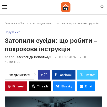
Головна
»
Затопили сусіди: що робити – покрокова інструкція
Нерухомість
Затопили сусіди: що робити –
покрокова інструкція
автор
Олександр Ковальчук
07.07.2026
0
коментарі
0
ПОДІЛИТИСЯ
Facebook
Twitter
Pinterest
Threads
Bluesky
Email