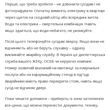
Перше, що треба зробити – не дзвонити сусідам і не
фотографувати. Спочатку вимкніть електрику в квартирі
через щиток на сходовій клітці або всередині житла.
Вода та електрика – смертельна комбінація. Навіть
якщо здається, що води небагато, не ризикуйте.
Після цього телефонуйте сусідам зверху. Якщо вони не
відчиняють або не беруть слухавку – одразу
викликайте аварійну службу. В Україні це диспетчерська
служба вашого ЖЕКу, ОСББ чи керуючої компанії.
Номер зазвичай вказаний на квитанції за комунальні
послуги або на інформаційному стенді в під’їзді.
Аварійники мають право перекрити стояк, навіть якщо
сусід не відчиняє двері.
Поки чекаєте допомоги – приберіть із зони затоплення
все цінне, що можна перенести: документи, техніку,