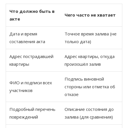
Что должно быть в
Чего часто не хватает
акте
Дата и время
Точное время залива (не
составления акта
только дата)
Адрес пострадавшей
Адрес квартиры, откуда
квартиры
произошёл залив
Подпись виновной
ФИО и подписи всех
стороны или отметка об
участников
отказе
Подробный перечень
Описание состояния до
повреждений
залива (для сравнения)