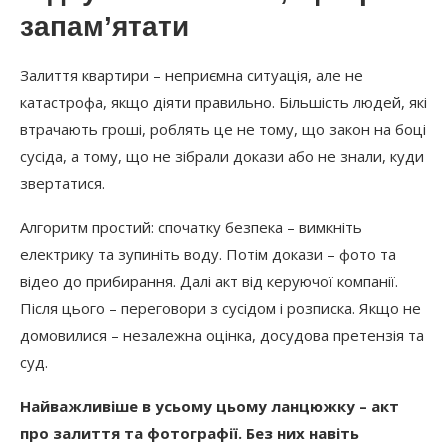
запам’ятати
Залиття квартири – неприємна ситуація, але не
катастрофа, якщо діяти правильно. Більшість людей, які
втрачають гроші, роблять це не тому, що закон на боці
сусіда, а тому, що не зібрали докази або не знали, куди
звертатися.
Алгоритм простий: спочатку безпека – вимкніть
електрику та зупиніть воду. Потім докази – фото та
відео до прибирання. Далі акт від керуючої компанії.
Після цього – переговори з сусідом і розписка. Якщо не
домовилися – незалежна оцінка, досудова претензія та
суд.
Найважливіше в усьому цьому ланцюжку – акт
про залиття та фотографії. Без них навіть