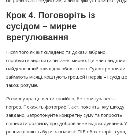
не робить акт недійсним, а лише фіксує позицію сусіда.
Крок 4. Поговоріть із
сусідом – мирне
врегулювання
Після того як акт складено та докази зібрано,
спробуйте вирішити питання мирно. Це найшвидший і
найдешевший шлях для обох сторін. Судові розгляди
займають місяці, коштують грошей і нервів – і сусід це
також розуміє.
Розмову краще вести спокійно, без звинувачень і
погроз. Покажіть фотографії, акт, поясніть, яку шкоду
завдано. Запропонуйте конкретну суму та попросіть
підписати розписку про добровільне відшкодування. У
розписці мають бути зазначені: ПІБ обох сторін, сума,