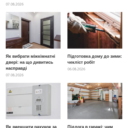
07.08.2026
Як вибрати міжкімнатні
Підготовка дому до зими:
двері: на що дивитись
чекліст робіт
насправді
06.08.2026
07.08.2026
Як зменшити рахунок за
Підлога в гаражі: чим